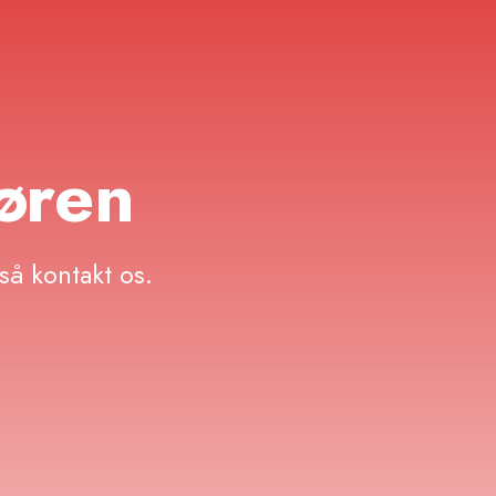
døren
så kontakt os.