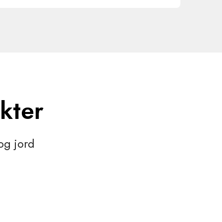
kter
og jord