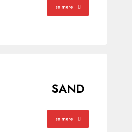
se mere
SAND
se mere