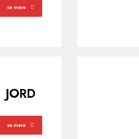
se mere
JORD
se mere