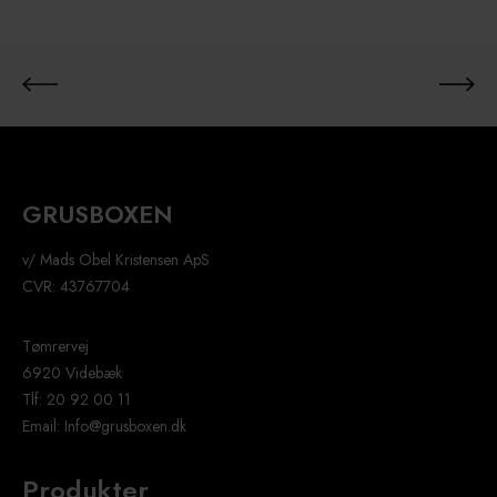
i
l
g
r
u
s
GRUSBOXEN
1
6
v/ Mads Obel Kristensen ApS
-
CVR: 43767704
3
2
Tømrervej
6920 Videbæk
m
Tlf: 20 92 00 11
m
Email: Info@grusboxen.dk
Produkter