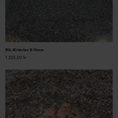
t
e
n
8
-
1
6
Blå Ærtesten 8-16mm
m
1.225,00
kr.
m
V
e
j
g
r
u