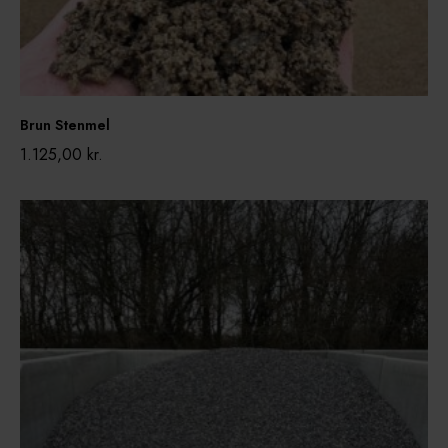
l
Brun Stenmel
1.125,00
kr.
B
l
å
Æ
r
t
e
s