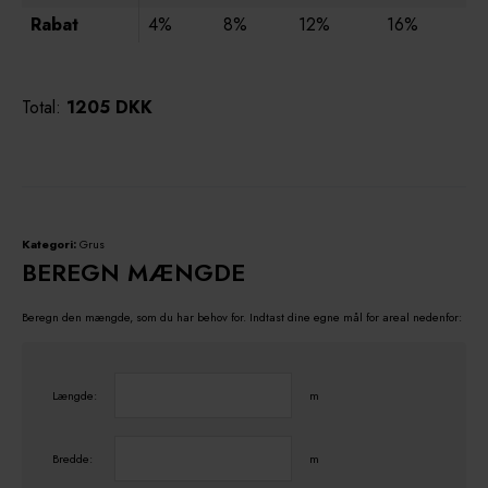
Rabat
4%
8%
12%
16%
Total:
1205 DKK
Kategori:
Grus
BEREGN MÆNGDE
Beregn den mængde, som du har behov for. Indtast dine egne mål for areal nedenfor:
Længde:
m
Bredde:
m