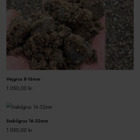
s
8
-
1
6
m
m
Vejgrus 8-16mm
1.050,00
kr.
S
t
Stabilgrus 16-32mm
a
1.050,00
kr.
b