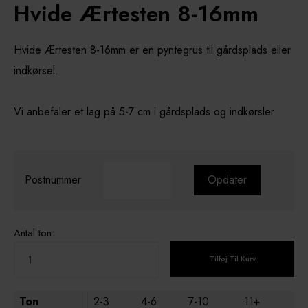
Hvide Ærtesten 8-16mm
Hvide Ærtesten 8-16mm er en pyntegrus til gårdsplads eller
indkørsel.
Vi anbefaler et lag på 5-7 cm i gårdsplads og indkørsler
Postnummer
Opdater
Antal ton:
Tilføj Til Kurv
Ton
2-3
4-6
7-10
11+